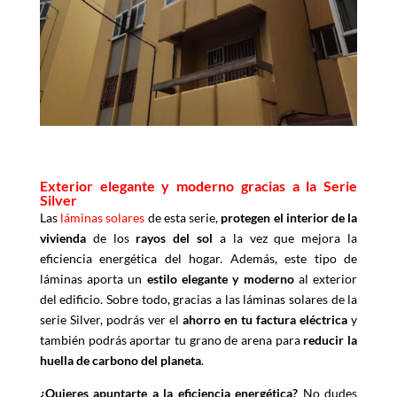
Exterior elegante y moderno gracias a la Serie
Silver
Las
láminas solares
de esta serie,
protegen el interior de la
vivienda
de los
rayos del sol
a la vez que mejora la
eficiencia energética del hogar. Además, este tipo de
láminas aporta un
estilo elegante y moderno
al exterior
del edificio. Sobre todo, gracias a las láminas solares de la
serie Silver, podrás ver el
ahorro en tu factura eléctrica
y
también podrás aportar tu grano de arena para
reducir la
huella de carbono del planeta
.
¿Quieres apuntarte a la eficiencia energética?
No dudes