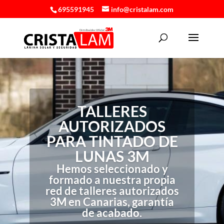
695591945
info@cristalam.com
TALLERES
AUTORIZADOS
PARA TINTADO DE
LUNAS 3M
Hemos seleccionado y
formado a nuestra propia
red de talleres autorizados
3M en Canarias, garantía
de acabado.