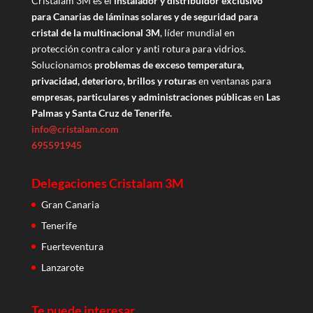
Cristalam 3M es el
instalador y distribuidor exclusivo
para Canarias de láminas solares y de seguridad para
cristal de la multinacional 3M
, líder mundial en
protección contra calor y anti rotura para vidrios.
Solucionamos
problemas de exceso temperatura,
privacidad, deterioro, brillos y roturas
en ventanas para
empresas, particulares y administraciones públicas
en
Las
Palmas y Santa Cruz de Tenerife.
info@cristalam.com
695591945
Delegaciones Cristalam 3M
Gran Canaria
Tenerife
Fuerteventura
Lanzarote
Te puede interesar…