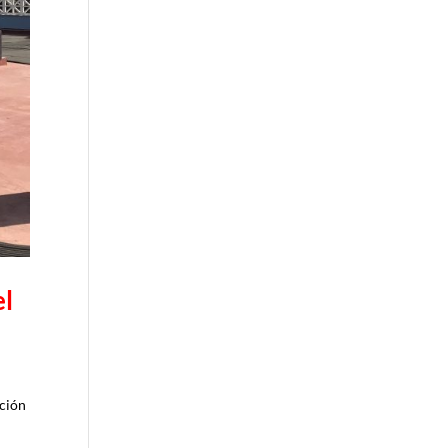
el
cción