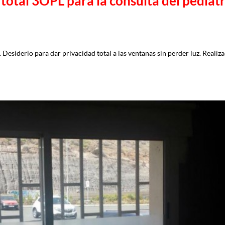
total 3OPL para la consulta del pediat
. Desiderio para dar privacidad total a las ventanas sin perder luz. Realiz