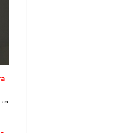
ra
da en