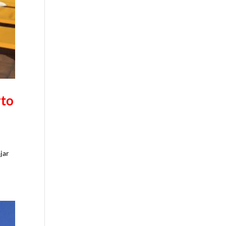
rto
ajar