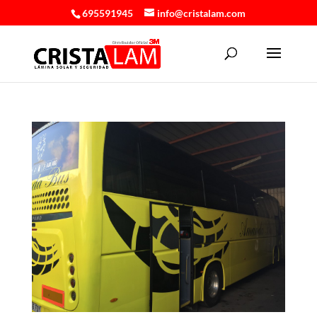
695591945
info@cristalam.com