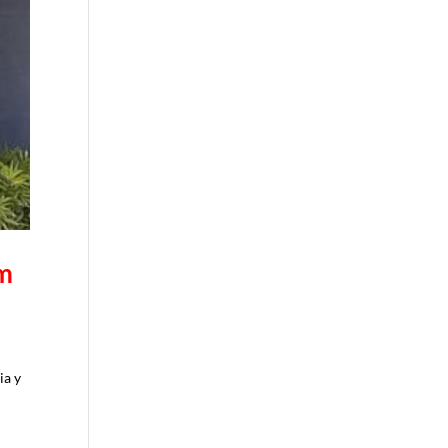
mm
ia y