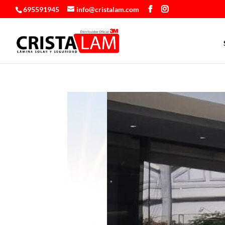
695591945
info@cristalam.com